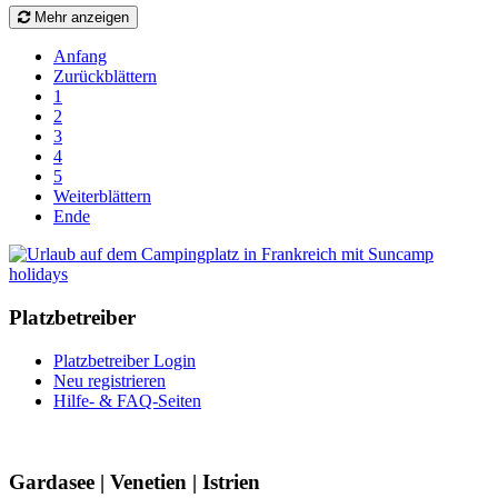
Mehr anzeigen
Anfang
Zurückblättern
1
2
3
4
5
Weiterblättern
Ende
Platzbetreiber
Platzbetreiber Login
Neu registrieren
Hilfe- & FAQ-Seiten
Gardasee | Venetien | Istrien