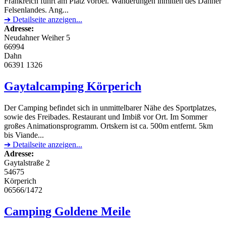
Frankreich führt am Platz vorbei. Wanderungen inmitten des Dahner
Felsenlandes. Ang...
➔ Detailseite anzeigen...
Adresse:
Neudahner Weiher 5
66994
Dahn
06391 1326
Gaytalcamping Körperich
Der Camping befindet sich in unmittelbarer Nähe des Sportplatzes,
sowie des Freibades. Restaurant und Imbiß vor Ort. Im Sommer
großes Animationsprogramm. Ortskern ist ca. 500m entfernt. 5km
bis Viande...
➔ Detailseite anzeigen...
Adresse:
Gaytalstraße 2
54675
Körperich
06566/1472
Camping Goldene Meile