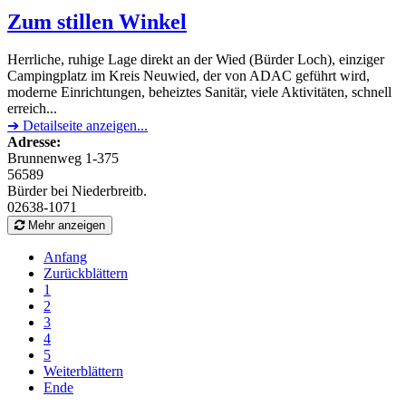
Zum stillen Winkel
Herrliche, ruhige Lage direkt an der Wied (Bürder Loch), einziger
Campingplatz im Kreis Neuwied, der von ADAC geführt wird,
moderne Einrichtungen, beheiztes Sanitär, viele Aktivitäten, schnell
erreich...
➔ Detailseite anzeigen...
Adresse:
Brunnenweg 1-375
56589
Bürder bei Niederbreitb.
02638-1071
Mehr anzeigen
Anfang
Zurückblättern
1
2
3
4
5
Weiterblättern
Ende