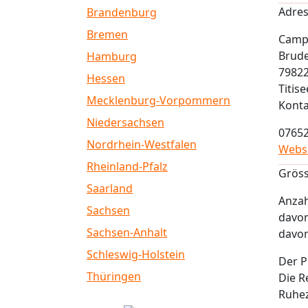
Adres
Brandenburg
Bremen
Camp
Brude
Hamburg
7982
Hessen
Titis
Mecklenburg-Vorpommern
Konta
Niedersachsen
0765
Nordrhein-Westfalen
Webs
Rheinland-Pfalz
Gröss
Saarland
Anzah
Sachsen
davon
Sachsen-Anhalt
davo
Schleswig-Holstein
Der P
Thüringen
Die R
Ruhez