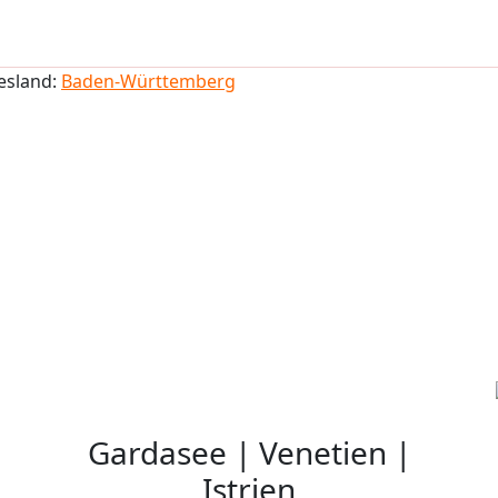
esland:
Baden-Württemberg
Gardasee | Venetien |
Istrien