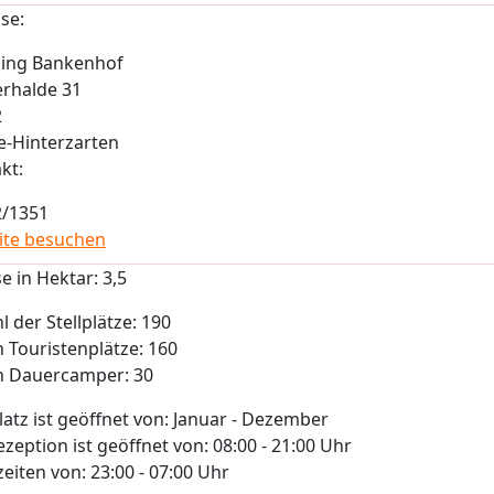
se:
ing Bankenhof
rhalde 31
2
ee-Hinterzarten
kt:
2/1351
ite besuchen
e in Hektar:
3,5
l der Stellplätze:
190
 Touristenplätze:
160
n Dauercamper:
30
latz ist geöffnet von:
Januar - Dezember
ezeption ist geöffnet von:
08:00 - 21:00 Uhr
eiten von:
23:00 - 07:00 Uhr